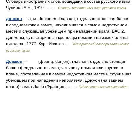
Словарь иностранных слов, вошедших в состав русского языка.
Чудинов А.Н., 1910.… …
Словарь иностранных слов русского языка
донжон
— а, м. donjon m. Главная, отдельно стоявшая башня
в средневековом замке, находившаяся в самом недоступном
месте и служившая убежищем при нападении врага. БАС 2.
Донжоны, суть старинныя крепосцы похожия на замок или на
цитадель. 1777. Кург. Инж. сл …
Исторический словарь галлицизмов
русского языка
Донжон
— (франц. donjon), главная, отдельно стоящая
башня феодального замка, четырехугольная или круглая в
плане, поставленная в самом недоступном месте и служившая
убежищем при нападении неприятеля. Донжон (на заднем
плане) замка Лоше (Франция;… …
Художественная энциклопедия