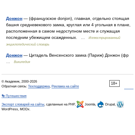
Донжон
— (французское donjon), главная, отдельно стоящая
башня средневекового замка, круглая или 4 угольная в плане,
расположенная в самом недоступном месте и служащая
последним убежищем осажденных. …
Иллюстрированный
энциклопедический словарь
Донжон
— Цитадель Венсенского замка (Париж) Донжон (фр
…
Википедия
© Академик, 2000-2026
18+
Обратная связь:
Техподдержка
,
Реклама на сайте
👣 Путешествия
Экспорт словарей на сайты
, сделанные на PHP,
Joomla,
Drupal,
WordPress, MODx.